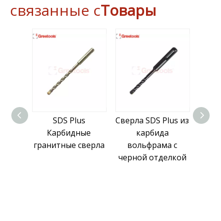
связанные с
Товары
SDS Plus
Сверла SDS Plus из
Свер
Карбидные
карбида
и
гранитные сверла
вольфрама с
вол
черной отделкой
Plus
п