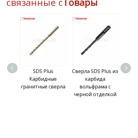
связанные с
Товары
SDS Plus
Сверла SDS Plus из
Сверла по бе
Карбидные
карбида
из карбид
гранитные сверла
вольфрама с
вольфрама 
черной отделкой
Plus с никел
покрытие