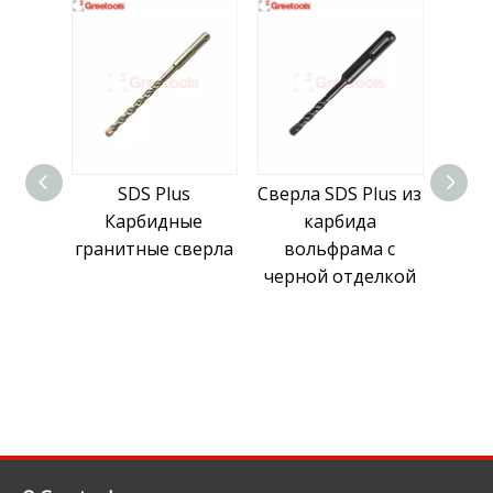
SDS Plus
Сверла SDS Plus из
Сверла по 
Карбидные
карбида
из карб
гранитные сверла
вольфрама с
вольфрам
черной отделкой
Plus с ник
покрыт