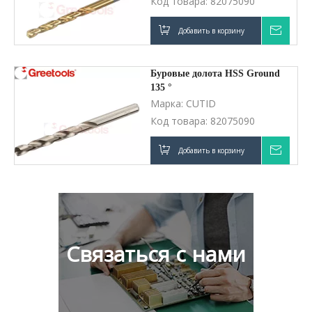
Код товара:
82075090
Добавить в корзину
Запро
Буровые долота HSS Ground
135 °
Марка:
CUTID
Код товара:
82075090
Добавить в корзину
Запро
Связаться с нами