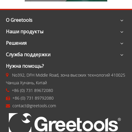
О Greetools
Наши продукты
Решения
Служба поддержки
Нужна помощь?
No392, DFH Middle Road, зона высоких технологий 410025

Чанша Хунань, Китай
+86 (0) 731 89672080

+86 (0) 731 89792080

contact@greetools.com
