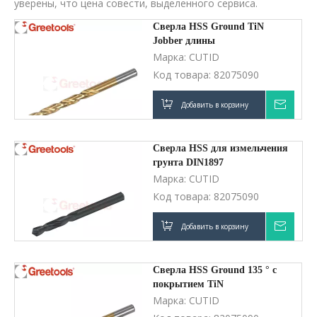
уверены, что цена совести, выделенного сервиса.
Сверла HSS Ground TiN
Jobber длины
Марка:
CUTID
Код товара:
82075090
Добавить в корзину
Запро
Сверла HSS для измельчения
грунта DIN1897
Марка:
CUTID
Код товара:
82075090
Добавить в корзину
Запро
Сверла HSS Ground 135 ° с
покрытием TiN
Марка:
CUTID