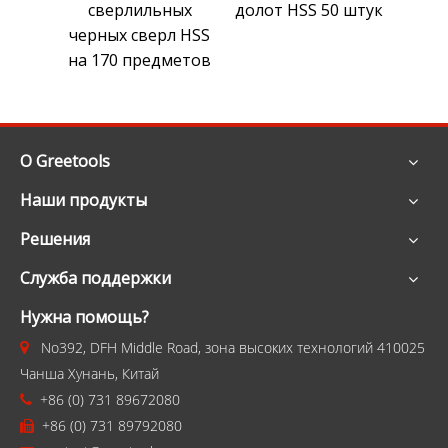
сверлильных
долот HSS 50 штук
HS
черных сверл HSS
ярк
на 170 предметов
О Greetools
Наши продукты
Решения
Служба поддержки
Нужна помощь?
No392, DFH Middle Road, зона высоких технологий 410025

Чанша Хунань, Китай
+86 (0) 731 89672080

+86 (0) 731 89792080
