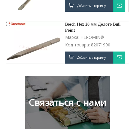
Добавить в корзину
Запро
Bosch Hex 28 мм Долото Bull
Point
Марка:
HEROMIN®
Код товара:
82071990
Добавить в корзину
Запро
Связаться с нами