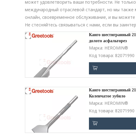
может удовлетворить ваши потребности. Не тольк
международный отраслевой стандарт, но мы также 
онлайн, своевременное обслуживание, и вы можете
Не стесняйтесь связываться с нами, если вы заинт
Канго шестигранный 2
долото асфальторез
Марка:
HEROMIN®
Код товара:
82071990
Добавить в корзин
Канго шестигранный 2
Коленчатое зубило
Марка:
HEROMIN®
Код товара:
82071990
Добавить в корзин