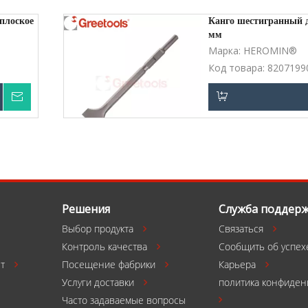
плоское
Канго шестигранный д
мм
Марка:
HEROMIN®
Код товара:
8207199
Запрос цены
у
Добавить в корзи
Решения
Служба поддер
Выбор продукта
Связаться


Контроль качества
Сообщить об успех

т
Посещение фабрики
Карьера



Услуги доставки
политика конфиден

Часто задаваемые вопросы
