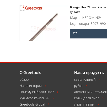
Kango Hex 21 мм Узкое 
долото
Марка:
HEROMIN®
Код товара:
82071990
Добавить в корзин
О Greetools
Наши продукты
обзор
сверлильный


Наша история
рубка


Почему выбрали нас?
Алмазный инструмен

Культура компании
Кольцевая пила


Greetools Global
Лезвия пилы

