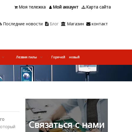
Моя тележка
Мой аккаунт
Карта сайта



Последние новости
Блог
Магазин
контакт




Лезвия пилы
Горячей
новый
го
Связаться с нами
который