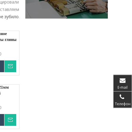
ицировали
оставляем
ое зубило
.
чное
ты глины
0
Запрос цены
ну
E-mail
21мм
й
Телефон
0
Запрос цены
ну