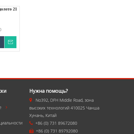
олото 21
0
Запрос цены
ну
жки
Нужна помощь?
No392, DFH Middle Road, зона

е
высоких технологий 410025 Чанша

Хунань, Китай
циальности
+86 (0) 731 89672080

+86 (0) 731 89792080
