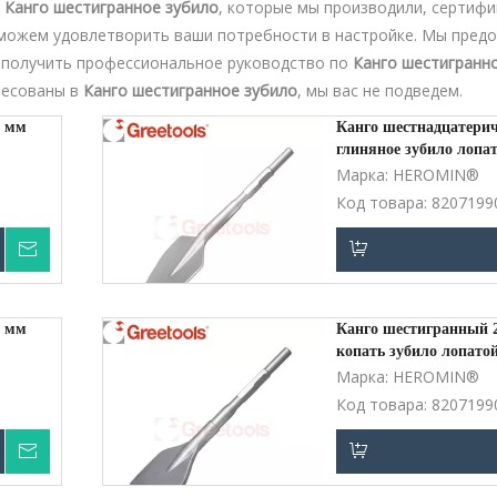
о
Канго шестигранное зубило
, которые мы производили, сертиф
можем удовлетворить ваши потребности в настройке. Мы пред
 получить профессиональное руководство по
Канго шестигранн
ересованы в
Канго шестигранное зубило
, мы вас не подведем.
1 мм
Канго шестнадцатери
глиняное зубило лопа
Марка:
HEROMIN®
Код товара:
8207199
Запрос цены
у
Добавить в корзи
1 мм
Канго шестигранный 
копать зубило лопато
Марка:
HEROMIN®
Код товара:
8207199
Запрос цены
у
Добавить в корзи