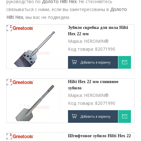
руководство по
Долото Hilti Hex
. Не стесняйтесь
связываться с нами, если вы заинтересованы в
Долото
Hilti Hex
, мы вас не подведем.
Зубило скребка для пола Hilti
Hex 22 мм
Марка:
HEROMIN®
Код товара:
82071990
Добавить в корзину
Запро
Hilti Hex 22 мм глиняное
зубило
Марка:
HEROMIN®
Код товара:
82071990
Добавить в корзину
Запро
Штифтовое зубило Hilti Hex 22