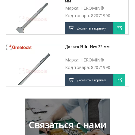
мм
Марка:
HEROMIN®
Код товара:
82071990
Добавить в корзину
Запро
Долото Hilti Hex 22 мм
Марка:
HEROMIN®
Код товара:
82071990
Добавить в корзину
Запро
Связаться с нами