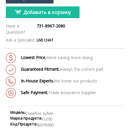
Добавить в корзину
Have a
731-8967-2080
Question?
Ask a Specialist:
LIVE CHAT
Lowest Price.
More saving more doing
Guaranteed Fitment.
Always the correct part
In-House Experts.
We konw our products
Safe Payment.
Trade Assurance Supplier
Модель:
Скребок зубил
Марка продукта:
CUTID
Код Продукта:
82075090