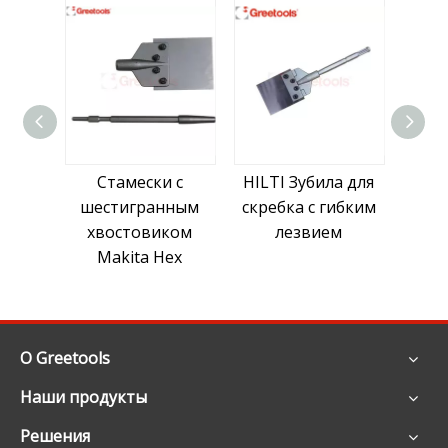
Стамески с
HILTI Зубила для
Сверхмощн
шестигранным
скребка с гибким
напольно
хвостовиком
лезвием
скребково
Makita Hex
долото
О Greetools
Наши продукты
Решения