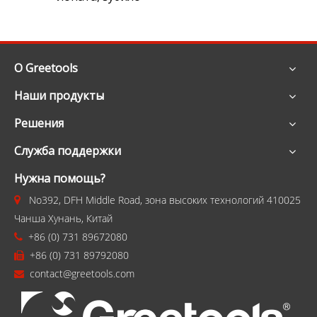
О Greetools
Наши продукты
Решения
Служба поддержки
Нужна помощь?
No392, DFH Middle Road, зона высоких технологий 410025

Чанша Хунань, Китай
+86 (0) 731 89672080

+86 (0) 731 89792080

contact@greetools.com
