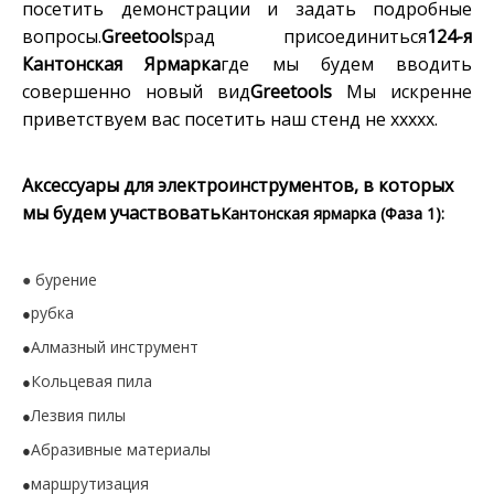
посетить демонстрации и задать подробные
вопросы.
Greetools
рад присоединиться
124-я
Кантонская Ярмарка
где мы будем вводить
совершенно новый вид
Greetools
Мы искренне
приветствуем вас посетить наш стенд не ххххх.
Аксессуары для электроинструментов, в которых
мы будем участвовать
Кантонская ярмарка (Фаза 1):
● бурение
рубка
●
Алмазный инструмент
●
Кольцевая пила
●
Лезвия пилы
●
Абразивные материалы
●
маршрутизация
●