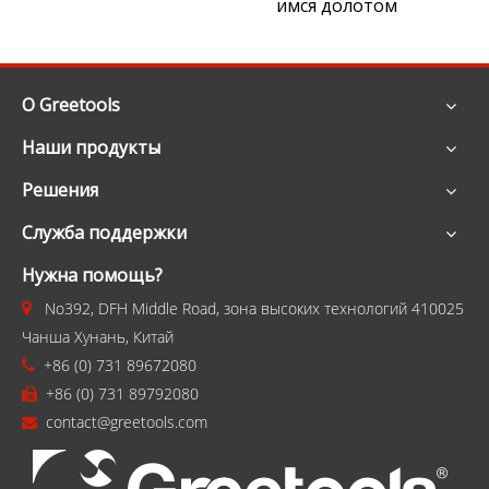
имся долотом
О Greetools
Наши продукты
Решения
Служба поддержки
Нужна помощь?
No392, DFH Middle Road, зона высоких технологий 410025

Чанша Хунань, Китай
+86 (0) 731 89672080

+86 (0) 731 89792080

contact@greetools.com
